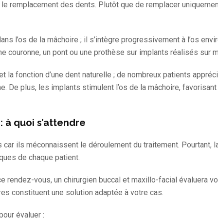
 le remplacement des dents. Plutôt que de remplacer uniquement l
 dans l’os de la mâchoire ; il s’intègre progressivement à l’os en
une couronne, un pont ou une prothèse sur implants réalisés sur 
 la fonction d’une dent naturelle ; de nombreux patients apprécien
rme. De plus, les implants stimulent l’os de la mâchoire, favorisa
 à quoi s’attendre
s car ils méconnaissent le déroulement du traitement. Pourtant, l
ques de chaque patient.
e rendez-vous, un chirurgien buccal et maxillo-facial évaluera 
res constituent une solution adaptée à votre cas.
our évaluer :