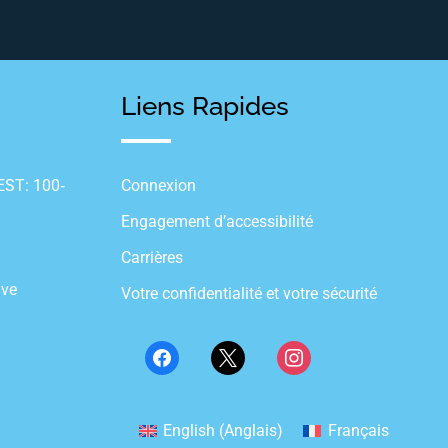
Liens Rapides
ST: 100‐
Connexion
Engagement d’accessibilité
Carrières
ive
Votre confidentialité et votre sécurité
English
(
Anglais
)
Français