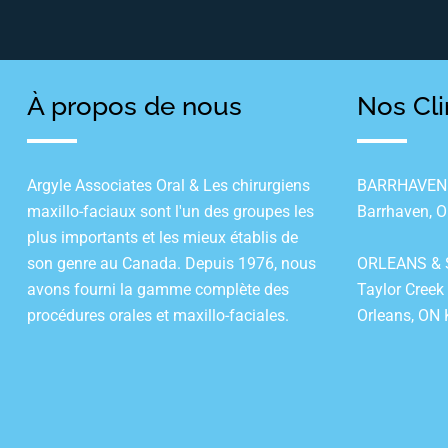
À propos de nous
Nos Cli
Argyle Associates Oral & Les chirurgiens
BARRHAVEN:1
maxillo-faciaux sont l'un des groupes les
Barrhaven, 
plus importants et les mieux établis de
son genre au Canada. Depuis 1976, nous
ORLEANS & 
avons fourni la gamme complète des
Taylor Creek
procédures orales et maxillo-faciales.
Orleans, ON