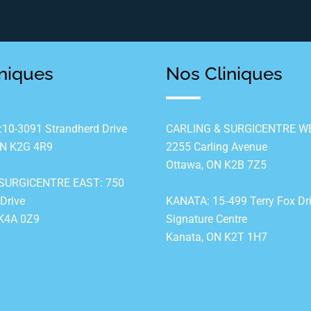
niques
Nos Cliniques
0-3091 Strandherd Drive
CARLING & SURGICENTRE WE
ON K2G 4R9
2255 Carling Avenue
Ottawa, ON K2B 7Z5
SURGICENTRE EAST: 750
 Drive
KANATA: 15‐499 Terry Fox Dr
 K4A 0Z9
Signature Centre
Kanata, ON K2T 1H7